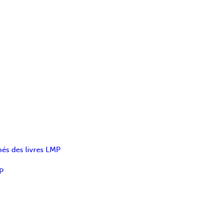
més des livres LMP
P