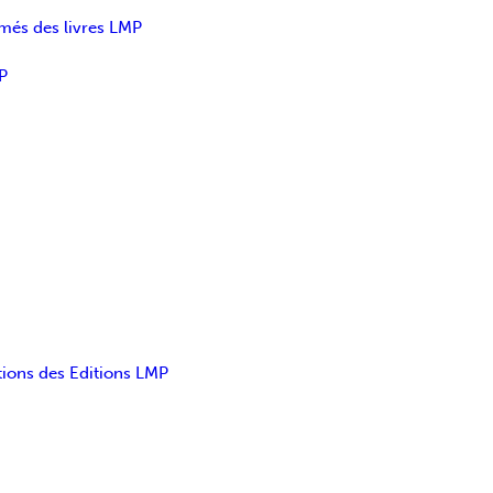
umés des livres LMP
P
tions des Editions LMP