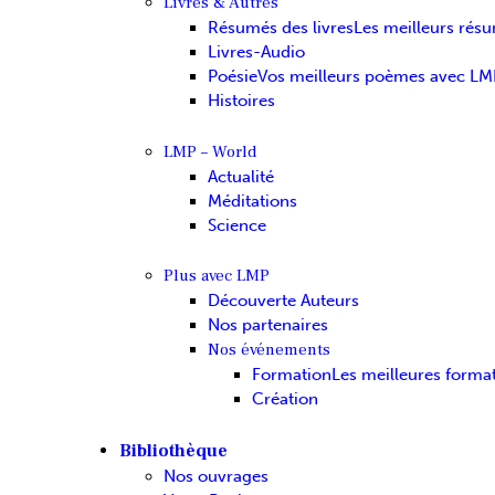
Livres & Autres
Résumés des livres
Les meilleurs rés
Livres-Audio
Poésie
Vos meilleurs poèmes avec LM
Histoires
LMP – World
Actualité
Méditations
Science
Plus avec LMP
Découverte Auteurs
Nos partenaires
Nos événements
Formation
Les meilleures forma
Création
Bibliothèque
Nos ouvrages