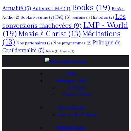
Books
(19)
Actualité
(5)
Auteurs-LMP
(4)
Books-
Les
FAQ
(3)
Audio
(2)
Books Resume
(2)
Histoires
(2)
Formation
(1)
LMP - World
conversions inachevées
(9)
(19)
Ma vie à Christ
(13)
Méditations
(13)
Politique de
Nos partenaires
(2)
Nos programmes
(2)
Confidentialité
(5)
Poésie
(1)
Science
(1)
FAQ
Politique LMP
A propos
Privacy Policy
Nos auteurs
Suivre votre Edition
Bibliothèque