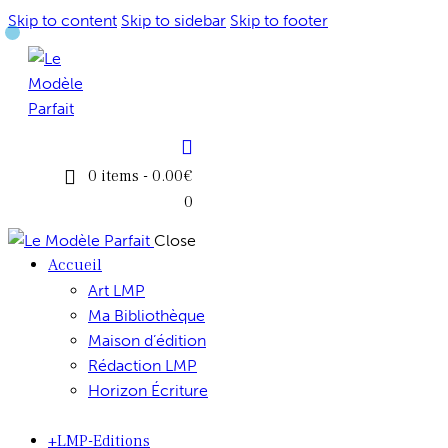
Skip to content
Skip to sidebar
Skip to footer
0 items
-
0.00€
0
Close
Accueil
Art LMP
Ma Bibliothèque
Maison d’édition
Rédaction LMP
Horizon Écriture
+LMP-Editions