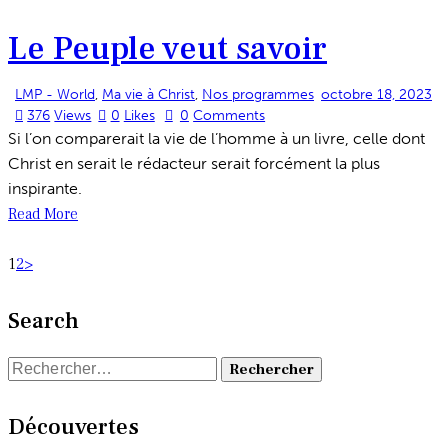
Le Peuple veut savoir
LMP - World
,
Ma vie à Christ
,
Nos programmes
octobre 18, 2023
376
Views
0
Likes
0
Comments
Si l’on comparerait la vie de l’homme à un livre, celle dont
Christ en serait le rédacteur serait forcément la plus
inspirante.
Read More
Pagination
Page
Page
1
2
>
des
Search
publications
Rechercher :
Découvertes