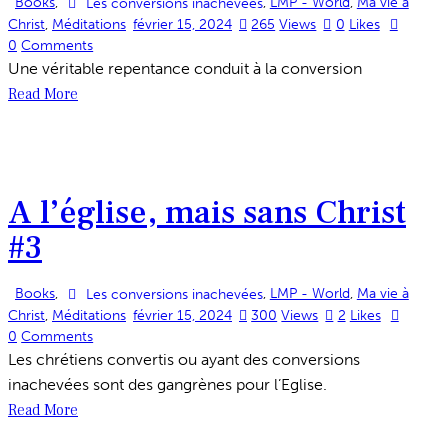
Books
,
,
LMP - World
,
Ma vie à
Les conversions inachevées
Christ
,
Méditations
février 15, 2024
265
Views
0
Likes
0
Comments
Une véritable repentance conduit à la conversion
Read More
A l’église, mais sans Christ
#3
Books
,
,
LMP - World
,
Ma vie à
Les conversions inachevées
Christ
,
Méditations
février 15, 2024
300
Views
2
Likes
0
Comments
Les chrétiens convertis ou ayant des conversions
inachevées sont des gangrènes pour l’Eglise.
Read More