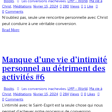
Books
,
,
LMP - World
,
Ma vie à
Les conversions inachevées
Christ
,
Méditations
février 15, 2024
280
Views
1
Like
0
Comments
N’oubliez pas, seule une rencontre personnelle avec Christ
peut conduire à une véritable conversion.
Read More
Manque d’une vie d’intimité
personnel au détriment des
activités #6
Books
,
,
LMP - World
,
Ma vie à
Les conversions inachevées
Christ
,
Méditations
février 15, 2024
284
Views
0
Likes
0
Comments
L’intimité avec le Saint-Esprit est la seule chose qui nous
permet d’achever notre processus de conversion.