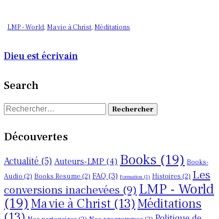
LMP - World
,
Ma vie à Christ
,
Méditations
Dieu est écrivain
Search
Découvertes
Books
(19)
Actualité
(5)
Auteurs-LMP
(4)
Books-
Les
FAQ
(3)
Audio
(2)
Books Resume
(2)
Histoires
(2)
Formation
(1)
LMP - World
conversions inachevées
(9)
(19)
Ma vie à Christ
(13)
Méditations
(13)
Politique de