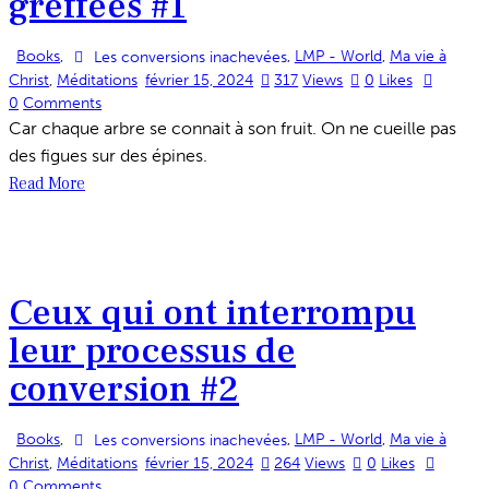
greffées #1
Books
,
,
LMP - World
,
Ma vie à
Les conversions inachevées
Christ
,
Méditations
février 15, 2024
317
Views
0
Likes
0
Comments
Car chaque arbre se connait à son fruit. On ne cueille pas
des figues sur des épines.
Read More
Ceux qui ont interrompu
leur processus de
conversion #2
Books
,
,
LMP - World
,
Ma vie à
Les conversions inachevées
Christ
,
Méditations
février 15, 2024
264
Views
0
Likes
0
Comments