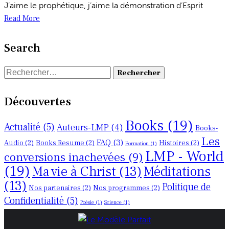
J’aime le prophétique, j’aime la démonstration d’Esprit
Read More
Search
Rechercher :
Découvertes
Books
(19)
Actualité
(5)
Auteurs-LMP
(4)
Books-
Les
FAQ
(3)
Audio
(2)
Books Resume
(2)
Histoires
(2)
Formation
(1)
LMP - World
conversions inachevées
(9)
(19)
Ma vie à Christ
(13)
Méditations
(13)
Politique de
Nos partenaires
(2)
Nos programmes
(2)
Confidentialité
(5)
Poésie
(1)
Science
(1)