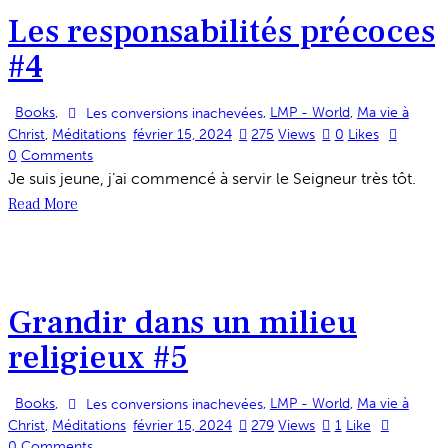
Les responsabilités précoces
#4
Books
,
,
LMP - World
,
Ma vie à
Les conversions inachevées
Christ
,
Méditations
février 15, 2024
275
Views
0
Likes
0
Comments
Je suis jeune, j’ai commencé à servir le Seigneur très tôt.
Read More
Grandir dans un milieu
religieux #5
Books
,
,
LMP - World
,
Ma vie à
Les conversions inachevées
Christ
,
Méditations
février 15, 2024
279
Views
1
Like
0
Comments