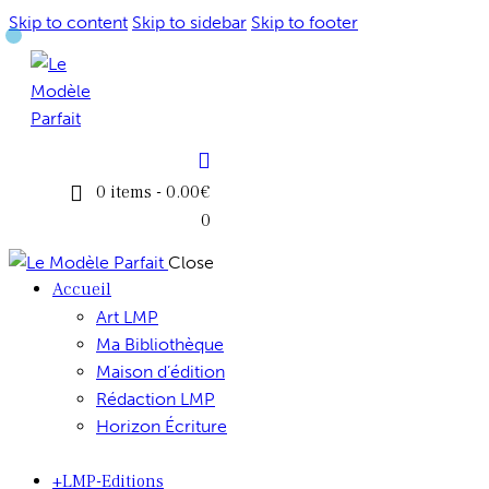
Skip to content
Skip to sidebar
Skip to footer
0 items
-
0.00€
0
Close
Accueil
Art LMP
Ma Bibliothèque
Maison d’édition
Rédaction LMP
Horizon Écriture
+LMP-Editions