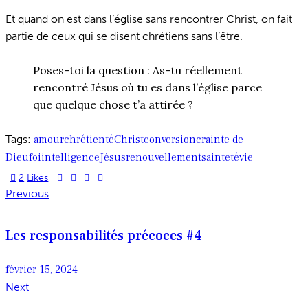
Et quand on est dans l’église sans rencontrer Christ, on fait
partie de ceux qui se disent chrétiens sans l’être.
Poses-toi la question : As-tu réellement
rencontré Jésus où tu es dans l’église parce
que quelque chose t’a attirée ?
Tags:
amour
chrétienté
Christ
conversion
crainte de
Dieu
foi
intelligence
Jésus
renouvellement
sainteté
vie
2
Likes
Navigation
Previous
de
Les responsabilités précoces #4
l’article
février 15, 2024
Next