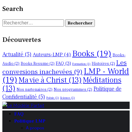
Search
Rechercher :
Découvertes
Books
(19)
Actualité
(5)
Auteurs-LMP
(4)
Books-
Les
FAQ
(3)
Audio
(2)
Books Resume
(2)
Histoires
(2)
Formation
(1)
LMP - World
conversions inachevées
(9)
(19)
Ma vie à Christ
(13)
Méditations
(13)
Politique de
Nos partenaires
(2)
Nos programmes
(2)
Confidentialité
(5)
Poésie
(1)
Science
(1)
FAQ
Politique LMP
A propos