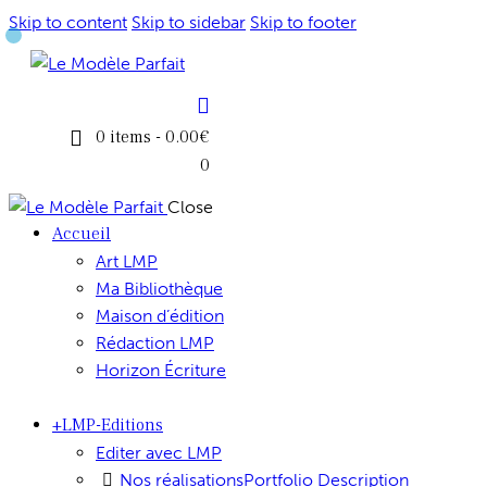
Skip to content
Skip to sidebar
Skip to footer
0 items
-
0.00€
0
Close
Accueil
Art LMP
Ma Bibliothèque
Maison d’édition
Rédaction LMP
Horizon Écriture
+LMP-Editions
Editer avec LMP
Nos réalisations
Portfolio Description