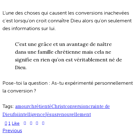
L’une des choses qui causent les conversions inachevées
c’est lorsqu’on croit connaître Dieu alors qu’on seulement
des informations sur lui.
C’est une grâce et un avantage de naître
dans une famille chrétienne mais cela ne
signifie en rien qu’on est véritablement né de
Dieu.
Pose-toi la question : As-tu expérimenté personnellement
la conversion ?
Tags:
amour
chrétienté
Christ
conversion
crainte de
Dieu
foi
intelligence
Jésus
renouvellement
1
Like
Navigation
Previous