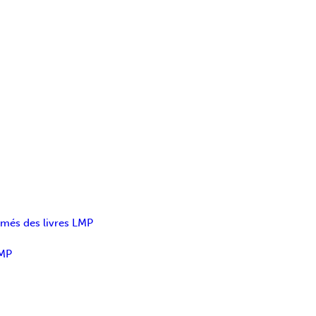
umés des livres LMP
LMP