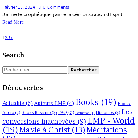
février 15, 2024
0
Comments
J’aime le prophétique, j’aime la démonstration d’Esprit
Read More
Pagination
Page
Page
Page
1
2
3
>
des
Search
publications
Rechercher :
Découvertes
Books
(19)
Actualité
(5)
Auteurs-LMP
(4)
Books-
Les
FAQ
(3)
Audio
(2)
Books Resume
(2)
Histoires
(2)
Formation
(1)
LMP - World
conversions inachevées
(9)
(19)
Ma vie à Christ
(13)
Méditations