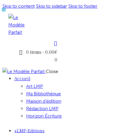
Skip to content
Skip to sidebar
Skip to footer
0 items
-
0.00€
0
Close
Accueil
Art LMP
Ma Bibliothèque
Maison d’édition
Rédaction LMP
Horizon Écriture
+LMP-Editions