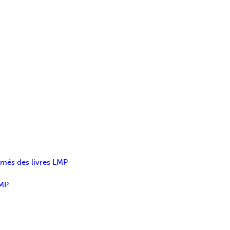
umés des livres LMP
LMP