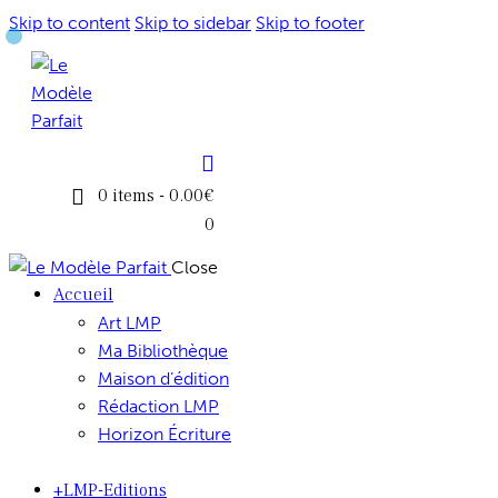
Skip to content
Skip to sidebar
Skip to footer
0 items
-
0.00€
0
Close
Accueil
Art LMP
Ma Bibliothèque
Maison d’édition
Rédaction LMP
Horizon Écriture
+LMP-Editions