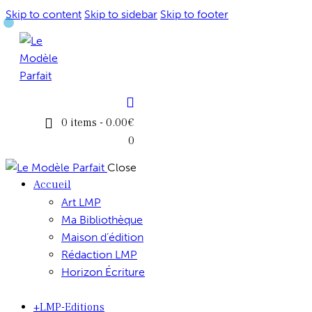
Skip to content
Skip to sidebar
Skip to footer
0 items
-
0.00€
0
Close
Accueil
Art LMP
Ma Bibliothèque
Maison d’édition
Rédaction LMP
Horizon Écriture
+LMP-Editions