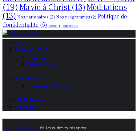
(19)
Ma vie à Christ
(13)
Méditations
(13)
Politique de
Nos partenaires
(2)
Nos programmes
(2)
Confidentialité
(5)
Poésie
(1)
Science
(1)
FAQ
Politique LMP
A propos
Privacy Policy
Nos auteurs
Suivre votre Edition
Bibliothèque
Contact
Le Modèle Parfait
© Tous droits réservés