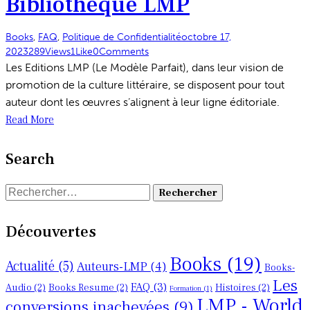
Bibliothèque LMP
Books
,
FAQ
,
Politique de Confidentialité
octobre 17,
2023
289
Views
1
Like
0
Comments
Les Editions LMP (Le Modèle Parfait), dans leur vision de
promotion de la culture littéraire, se disposent pour tout
auteur dont les œuvres s’alignent à leur ligne éditoriale.
Read More
Search
Rechercher :
Découvertes
Books
(19)
Actualité
(5)
Auteurs-LMP
(4)
Books-
Les
FAQ
(3)
Audio
(2)
Books Resume
(2)
Histoires
(2)
Formation
(1)
LMP - World
conversions inachevées
(9)