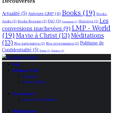
Découvertes
Books
(19)
Actualité
(5)
Auteurs-LMP
(4)
Books-
Les
FAQ
(3)
Audio
(2)
Books Resume
(2)
Histoires
(2)
Formation
(1)
LMP - World
conversions inachevées
(9)
(19)
Ma vie à Christ
(13)
Méditations
(13)
Politique de
Nos partenaires
(2)
Nos programmes
(2)
Confidentialité
(5)
Poésie
(1)
Science
(1)
FAQ
Politique LMP
A propos
Privacy Policy
Nos auteurs
Suivre votre Edition
Bibliothèque