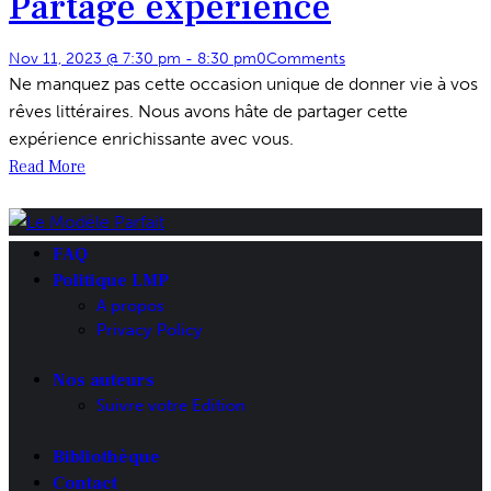
Partage experience
Nov 11, 2023 @ 7:30 pm
-
8:30 pm
0
Comments
Ne manquez pas cette occasion unique de donner vie à vos
rêves littéraires. Nous avons hâte de partager cette
expérience enrichissante avec vous.
Read More
FAQ
Politique LMP
A propos
Privacy Policy
Nos auteurs
Suivre votre Edition
Bibliothèque
Contact