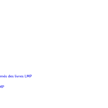
umés des livres LMP
LMP