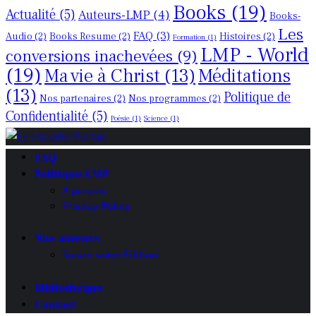
Books
(19)
Actualité
(5)
Auteurs-LMP
(4)
Books-
Les
FAQ
(3)
Audio
(2)
Books Resume
(2)
Histoires
(2)
Formation
(1)
LMP - World
conversions inachevées
(9)
(19)
Ma vie à Christ
(13)
Méditations
(13)
Politique de
Nos partenaires
(2)
Nos programmes
(2)
Confidentialité
(5)
Poésie
(1)
Science
(1)
FAQ
Politique LMP
A propos
Privacy Policy
Nos auteurs
Suivre votre Edition
Bibliothèque
Contact