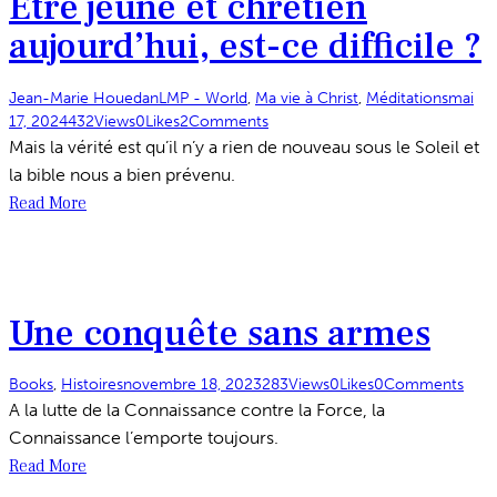
Etre jeune et chrétien
aujourd’hui, est-ce difficile ?
Jean-Marie Houedan
LMP - World
,
Ma vie à Christ
,
Méditations
mai
17, 2024
432
Views
0
Likes
2
Comments
Mais la vérité est qu’il n’y a rien de nouveau sous le Soleil et
la bible nous a bien prévenu.
Read More
Une conquête sans armes
Books
,
Histoires
novembre 18, 2023
283
Views
0
Likes
0
Comments
A la lutte de la Connaissance contre la Force, la
Connaissance l’emporte toujours.
Read More