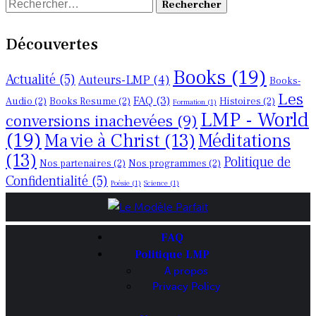
Rechercher :
Découvertes
Books
(19)
Actualité
(5)
Auteurs-LMP
(4)
Books-
Les
FAQ
(3)
Audio
(2)
Books Resume
(2)
Histoires
(2)
Formation
(1)
LMP - World
conversions inachevées
(9)
(19)
Ma vie à Christ
(13)
Méditations
(13)
Politique de
Nos partenaires
(2)
Nos programmes
(2)
Confidentialité
(5)
Poésie
(1)
Science
(1)
FAQ
Politique LMP
A propos
Privacy Policy