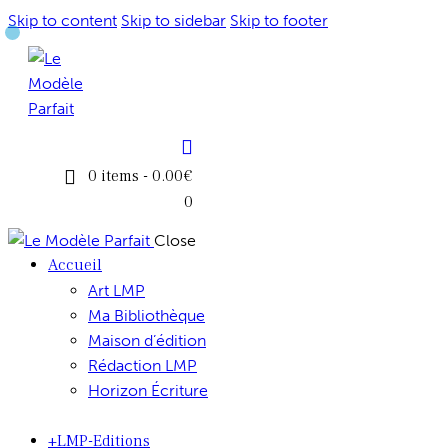
Skip to content
Skip to sidebar
Skip to footer
0 items
-
0.00€
0
Close
Accueil
Art LMP
Ma Bibliothèque
Maison d’édition
Rédaction LMP
Horizon Écriture
+LMP-Editions