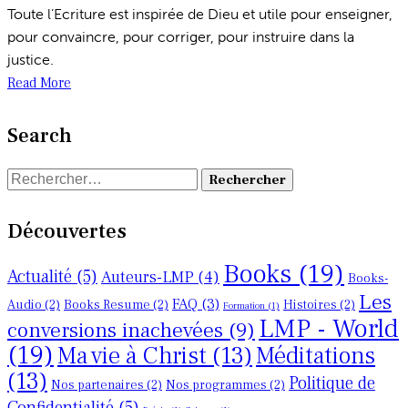
Toute l’Ecriture est inspirée de Dieu et utile pour enseigner,
pour convaincre, pour corriger, pour instruire dans la
justice.
Read More
Search
Découvertes
Books
(19)
Actualité
(5)
Auteurs-LMP
(4)
Books-
Les
FAQ
(3)
Audio
(2)
Books Resume
(2)
Histoires
(2)
Formation
(1)
LMP - World
conversions inachevées
(9)
(19)
Ma vie à Christ
(13)
Méditations
(13)
Politique de
Nos partenaires
(2)
Nos programmes
(2)