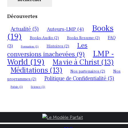
Découvertes
Books
Actualité
(5)
Auteurs-LMP
(4)
(19)
FAQ
Books-Audio
(2)
Books Resume
(2)
Les
(3)
Histoires
(2)
Formation
(1)
LMP -
conversions inachevées
(9)
World
(19)
Ma vie à Christ
(13)
Méditations
(13)
Nos partenaires
(2)
Nos
Politique de Confidentialité
(5)
programmes
(2)
Poésie
(1)
Science
(1)