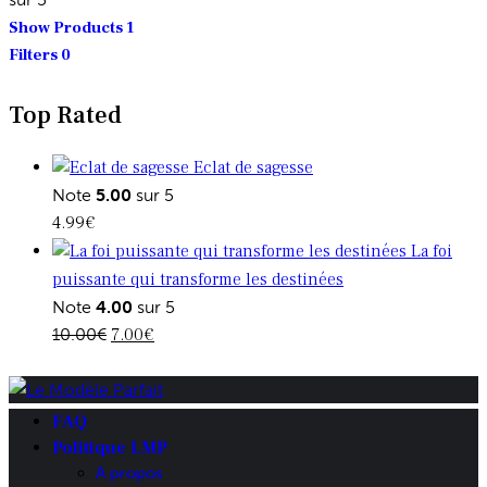
Show Products
1
Filters
0
Top Rated
Eclat de sagesse
Note
5.00
sur 5
4.99
€
La foi
puissante qui transforme les destinées
Note
4.00
sur 5
Le
Le
10.00
€
7.00
€
prix
prix
initial
actuel
était :
est :
FAQ
10.00€.
7.00€.
Politique LMP
A propos