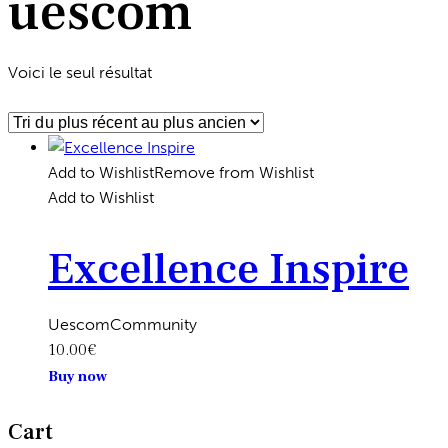
uescom
Voici le seul résultat
Add to Wishlist
Remove from Wishlist
Add to Wishlist
Excellence Inspire
UescomCommunity
10.00
€
Ce
Buy now
produit
a
Cart