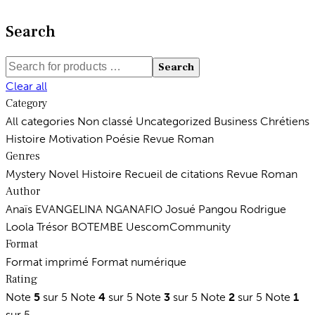
plusieurs
variations.
Search
Les
options
Search
peuvent
Clear all
être
Category
choisies
All categories
Non classé
Uncategorized
Business
Chrétiens
sur
Histoire
Motivation
Poésie
Revue
Roman
la
Genres
page
Mystery
Novel
Histoire
Recueil de citations
Revue
Roman
du
Author
produit
Anaïs EVANGELINA NGANAFIO
Josué Pangou
Rodrigue
Loola
Trésor BOTEMBE
UescomCommunity
Format
Format imprimé
Format numérique
Rating
Note
5
sur 5
Note
4
sur 5
Note
3
sur 5
Note
2
sur 5
Note
1
sur 5