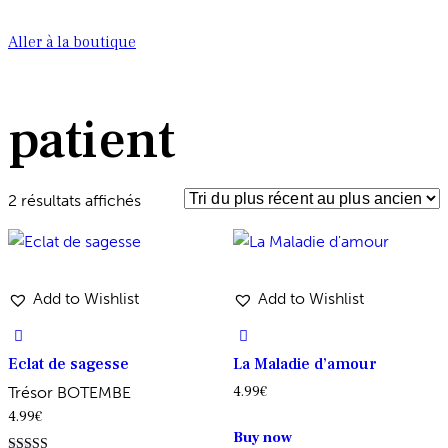
Aller à la boutique
patient
Trié
2 résultats affichés
du
plus
récent
Add to Wishlist
Add to Wishlist
au
plus
ancien
Eclat de sagesse
La Maladie d’amour
Trésor BOTEMBE
4.99
€
4.99
€
Ce
Buy now