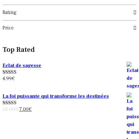
Rating
Price
Top Rated
Eclat de sagesse
4.99
€
Note
5.00
sur
5
La foi puissante qui transforme les destinées
Le
Le
10.00
€
7.00
€
Note
4.00
sur 5
prix
prix
initial
actuel
était :
est :