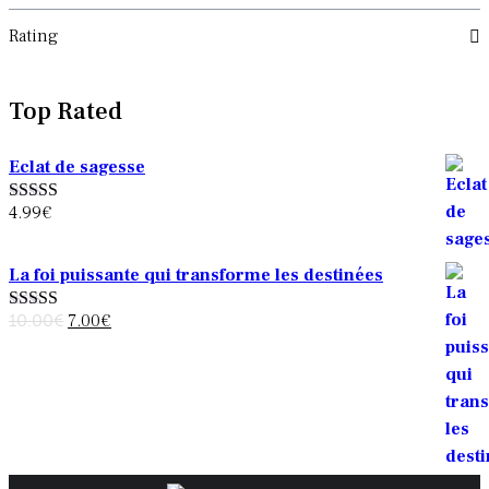
Rating
Top Rated
Eclat de sagesse
4.99
€
Note
5.00
sur
5
La foi puissante qui transforme les destinées
Le
Le
10.00
€
7.00
€
Note
4.00
sur 5
prix
prix
initial
actuel
était :
est :
10.00€.
7.00€.