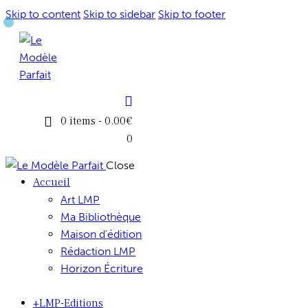
Skip to content
Skip to sidebar
Skip to footer
0 items
-
0.00€
0
Close
Accueil
Art LMP
Ma Bibliothèque
Maison d’édition
Rédaction LMP
Horizon Écriture
+LMP-Editions