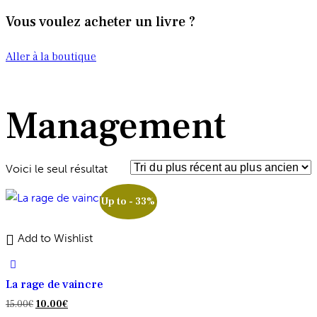
Vous voulez acheter un livre ?
Aller à la boutique
Management
Voici le seul résultat
Up to
- 33%
Add to Wishlist
La rage de vaincre
Le
Le
15.00
€
10.00
€