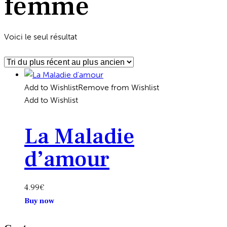
femme
Voici le seul résultat
Add to Wishlist
Remove from Wishlist
Add to Wishlist
La Maladie
d’amour
4.99
€
Ce
Buy now
produit
a