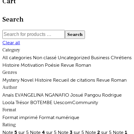
Cart
plusieurs
variations.
Search
Les
options
Search
peuvent
Clear all
être
Category
choisies
All categories
Non classé
Uncategorized
Business
Chrétiens
sur
Histoire
Motivation
Poésie
Revue
Roman
la
Genres
page
Mystery
Novel
Histoire
Recueil de citations
Revue
Roman
du
Author
produit
Anaïs EVANGELINA NGANAFIO
Josué Pangou
Rodrigue
Loola
Trésor BOTEMBE
UescomCommunity
Format
Format imprimé
Format numérique
Rating
Note
5
sur 5
Note
4
sur 5
Note
3
sur 5
Note
2
sur 5
Note
1