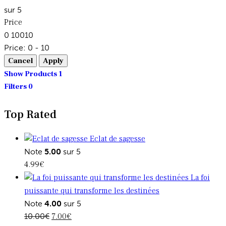
sur 5
Price
0
10
0
10
Price:
0 - 10
Show Products
1
Filters
0
Top Rated
Eclat de sagesse
Note
5.00
sur 5
4.99
€
La foi
puissante qui transforme les destinées
Note
4.00
sur 5
Le
Le
10.00
€
7.00
€