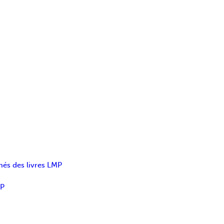
més des livres LMP
MP